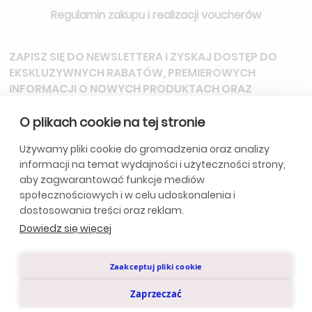
Regulamin zakupu i realizacji voucherów
ZAPISZ SIĘ DO NEWSLETTERA
I ZYSKAJ DOSTĘP DO
EKSKLUZYWNYCH RABATÓW, PREMIEROWYCH
INFORMACJI O NOWYCH PRODUKTACH ORAZ
ZAPROSZEŃ NA SPECJALNE WYDARZENIA.
O plikach cookie na tej stronie
Używamy pliki cookie do gromadzenia oraz analizy
informacji na temat wydajności i użyteczności strony,
*Subskrybując, wyrażasz zgodę na otrzymywanie aktualizacji od
aby zagwarantować funkcje mediów
naszej firmy. Szczegóły w
Politycę Prywatności.
społecznościowych i w celu udoskonalenia i
dostosowania treści oraz reklam.
Dowiedz się więcej
Polityka Prywatności
Zaakceptuj pliki cookie
© Anclara 2024. Wszystkie prawa zastrzeżone.
Zaprzeczać
Design by