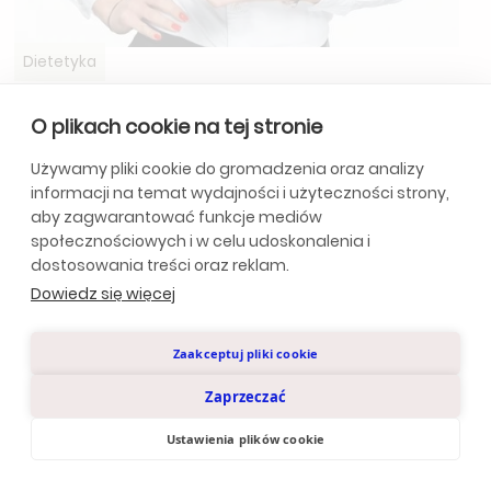
Dietetyka
Antyoksydanty w diecie
O plikach cookie na tej stronie
W ostatnich latach obserwuje się rosnące
zainteresowanie naturalnymi przeciwutleniaczami,
Używamy pliki cookie do gromadzenia oraz analizy
szczególnie tymi pochodzenia roślinnego.
informacji na temat wydajności i użyteczności strony,
Sprawdź
aby zagwarantować funkcje mediów
społecznościowych i w celu udoskonalenia i
dostosowania treści oraz reklam.
Dowiedz się więcej
Zaakceptuj pliki cookie
Zaprzeczać
Ustawienia plików cookie