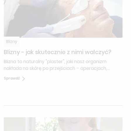
Blizny
Blizny - jak skutecznie z nimi walczyć?
Blizna to naturalny "plaster", jaki nasz organizm
nakłada na skórę po przejściach – operacjach,
oparzeniach czy niefortunnych wypadkach. Choć
Sprawdź
proces gojenia jest fascynującym dowodem na
regeneracyjne zdolności ciała, finał nie zawsze nas
satysfakcjonuje. Dla wielu osób blizna to coś więcej
niż defekt estetyczny; to często dyskomfort, który
czuć przy każdym ruchu.