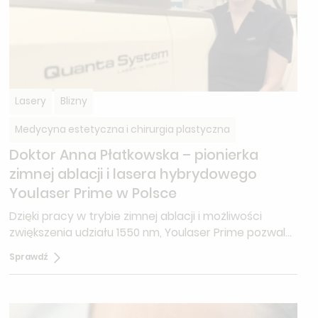
Lasery
Blizny
Medycyna estetyczna i chirurgia plastyczna
Doktor Anna Płatkowska – pionierka
zimnej ablacji i lasera hybrydowego
Youlaser Prime w Polsce
Dzięki pracy w trybie zimnej ablacji i możliwości
zwiększenia udziału 1550 nm, Youlaser Prime pozwala
na:bardziej kontrolowane dostarczanie energii w
Sprawdź
wybranych fototypach skóry, indywidualne protokoły
dla skóry cienkiej, wrażliwej, z tendencją do
przebarwień, rozsądne planowanie zabiegów u
pacjentów z ryzykiem PIH (z odpowiednim