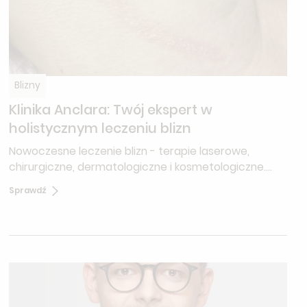
Blizny
Klinika Anclara: Twój ekspert w
holistycznym leczeniu blizn
Nowoczesne leczenie blizn - terapie laserowe,
chirurgiczne, dermatologiczne i kosmetologiczne.
Nasi eksperci ocenią stan Twoich blizn i zaproponują
Sprawdź
najlepszą strategię leczenia, dopasowaną do Twoich
potrzeb.‍