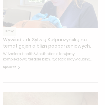
Blizny
Wywiad z dr Sylwią Kołpaczyńską na
temat gojenia blizn pooparzeniowych.
W Anclara Health&Aesthetics oferujemy
kompleksową terapię blizn, łączącą indywidualną
diagnostykę, dobór odpowiednich metod leczenia i
Sprawdź
kompleksową opiekę z nowoczesnymi procedurami
— laserową przebudową blizn oraz iniekcjami
steroidów i preparatów wspomagających ich
regenerację.