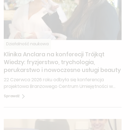
Działalność naukowa
Klinika Anclara na konferecji Trójkąt
Wiedzy: fryzjerstwo, trychologia,
perukarstwo i nowoczesne usługi beauty
22 Czerwca 2026 roku odbyła się konferencja
projektowa Branżowego Centrum Umiejętności w
Ciechanowcu o nazwie "Trójkąt wiedzy".‍Trójkąt
Sprawdź
Wiedzy to inicjatywa, która w nowoczesny sposób
redefiniuje kierunki rozwoju branży włosów, łącząc
świat fryzjerstwa, trychologii, perukarstwa oraz
medycyny.