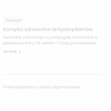
Dietetyka
Korzyści zdrowotne antyoksydantów
Naturalne substancje są tradycyjnie stosowane w
pielęgnacji skóry od wieków. Trwają poszukiwania
nowych naturalnych bioaktywnych, które nie tylko
Sprawdź
promują zdrowie skóry, ale także chronią skórę przed
różnymi szkodliwymi czynnikami...