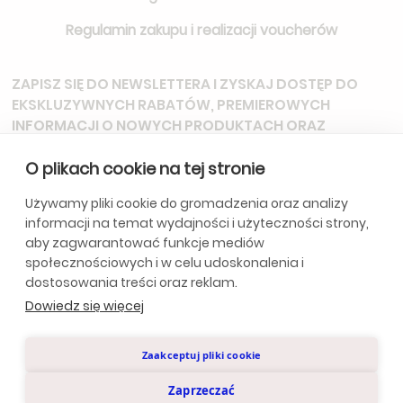
Regulamin zakupu i realizacji voucherów
ZAPISZ SIĘ DO NEWSLETTERA
I ZYSKAJ DOSTĘP DO
EKSKLUZYWNYCH RABATÓW, PREMIEROWYCH
INFORMACJI O NOWYCH PRODUKTACH ORAZ
ZAPROSZEŃ NA SPECJALNE WYDARZENIA.
O plikach cookie na tej stronie
Używamy pliki cookie do gromadzenia oraz analizy
informacji na temat wydajności i użyteczności strony,
*Subskrybując, wyrażasz zgodę na otrzymywanie aktualizacji od
aby zagwarantować funkcje mediów
naszej firmy. Szczegóły w
Politycę Prywatności.
społecznościowych i w celu udoskonalenia i
dostosowania treści oraz reklam.
Dowiedz się więcej
Polityka Prywatności
Zaakceptuj pliki cookie
© Anclara 2024. Wszystkie prawa zastrzeżone.
Zaprzeczać
Design by