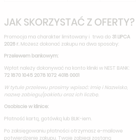
JAK SKORZYSTAĆ Z OFERTY?
Promocja ma charakter limitowany i trwa do
31 LIPCA
2026 r.
Możesz dokonać zakupu na dwa sposoby:
Przelewem bankowym:
Wpłat należy dokonywać na konto kliniki w NEST BANK:
72 1870 1045 2078 1072 4018 0001
W tytule przelewu prosimy wpisać: Imię i Nazwisko,
nazwę zabiegu/pakietu oraz ich liczbę.
Osobiscie w klinice:
Płatność kartą, gotówką lub BLIK-iem.
Po zaksięgowaniu płatności otrzymasz e-mailowe
potwierdzenie zakupu. Twoje zabiegi zostaną