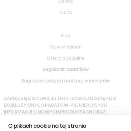
Cennik
O nas
Blog
My w mediach
Oferty Specjalne
Regulamin zadatków
Regulamin zakupu i realizacji voucherów
ZAPISZ SIĘ DO NEWSLETTERA
I ZYSKAJ DOSTĘP DO
EKSKLUZYWNYCH RABATÓW, PREMIEROWYCH
INFORMACJI O NOWYCH PRODUKTACH ORAZ
ZAPROSZEŃ NA SPECJALNE WYDARZENIA.
O plikach cookie na tej stronie