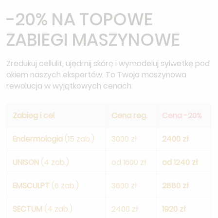
-20% NA TOPOWE
ZABIEGI MASZYNOWE
Zredukuj cellulit, ujędrnij skórę i wymodeluj sylwetkę pod
okiem naszych ekspertów. To Twoja maszynowa
rewolucja w wyjątkowych cenach:
Zabieg i cel
Cena reg.
Cena -20%
Endermologia
(15 zab.)
3000 zł
2400 zł
UNISON
(4 zab.)
od 1600 zł
od 1240 zł
EMSCULPT
(6 zab.)
3600 zł
2880 zł
SECTUM
(4 zab.)
2400 zł
1920 zł