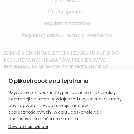
My w mediach
Oferty Specjalne
Regulamin zadatków
Regulamin zakupu i realizacji voucherów
ZAPISZ SIĘ DO NEWSLETTERA
I ZYSKAJ DOSTĘP DO
EKSKLUZYWNYCH RABATÓW, PREMIEROWYCH
INFORMACJI O NOWYCH PRODUKTACH ORAZ
ZAPROSZEŃ NA SPECJALNE WYDARZENIA.
O plikach cookie na tej stronie
Używamy pliki cookie do gromadzenia oraz analizy
informacji na temat wydajności i użyteczności strony,
*Subskrybując, wyrażasz zgodę na otrzymywanie aktualizacji od
aby zagwarantować funkcje mediów
naszej firmy. Szczegóły w
Politycę Prywatności.
społecznościowych i w celu udoskonalenia i
dostosowania treści oraz reklam.
Dowiedz się więcej