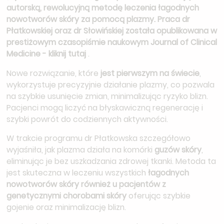
autorską, rewolucyjną metodę leczenia łagodnych
nowotworów skóry za pomocą plazmy. Praca dr
Płatkowskiej oraz dr Słowińskiej została opublikowana w
prestiżowym czasopiśmie naukowym
Journal of Clinical
Medicine - kliknij tutaj
.
Nowe rozwiązanie, które
jest pierwszym na świecie
,
wykorzystuje precyzyjnie działanie plazmy, co pozwala
na szybkie usunięcie zmian, minimalizując ryzyko blizn.
Pacjenci mogą liczyć na błyskawiczną regenerację i
szybki powrót do codziennych aktywności.
W trakcie programu dr Płatkowska szczegółowo
wyjaśniła, jak plazma działa na komórki
guzów skóry
,
eliminując je bez uszkadzania zdrowej tkanki. Metoda ta
jest skuteczna w leczeniu wszystkich
łagodnych
nowotworów skóry również u pacjentów z
genetycznymi chorobami skóry
oferując szybkie
gojenie oraz minimalizację blizn.