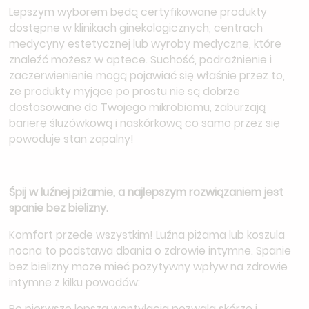
Lepszym wyborem będą certyfikowane produkty
dostępne w klinikach ginekologicznych, centrach
medycyny estetycznej lub wyroby medyczne, które
znaleźć możesz w aptece. Suchość, podrażnienie i
zaczerwienienie mogą pojawiać się właśnie przez to,
że produkty myjące po prostu nie są dobrze
dostosowane do Twojego mikrobiomu, zaburzają
barierę śluzówkową i naskórkową co samo przez się
powoduje stan zapalny!
Śpij w luźnej piżamie, a najlepszym rozwiązaniem jest
spanie bez bielizny.
Komfort przede wszystkim! Luźna piżama lub koszula
nocna to podstawa dbania o zdrowie intymne. Spanie
bez bielizny może mieć pozytywny wpływ na zdrowie
intymne z kilku powodów:
Po pierwsze lepsza wentylacja pozwala skórze i