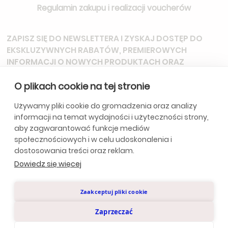
Regulamin zakupu i realizacji voucherów
ZAPISZ SIĘ DO NEWSLETTERA
I ZYSKAJ DOSTĘP DO
EKSKLUZYWNYCH RABATÓW, PREMIEROWYCH
INFORMACJI O NOWYCH PRODUKTACH ORAZ
ZAPROSZEŃ NA SPECJALNE WYDARZENIA.
O plikach cookie na tej stronie
Używamy pliki cookie do gromadzenia oraz analizy
informacji na temat wydajności i użyteczności strony,
*Subskrybując, wyrażasz zgodę na otrzymywanie aktualizacji od
aby zagwarantować funkcje mediów
naszej firmy. Szczegóły w
Politycę Prywatności.
społecznościowych i w celu udoskonalenia i
dostosowania treści oraz reklam.
Dowiedz się więcej
Polityka Prywatności
Zaakceptuj pliki cookie
© Anclara 2024. Wszystkie prawa zastrzeżone.
Zaprzeczać
Design by