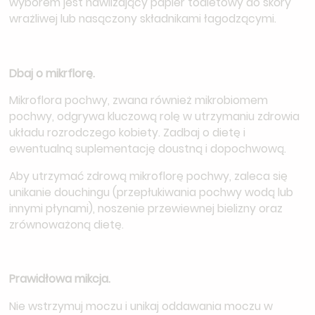
wyborem jest nawilżający papier toaletowy do skóry
wrażliwej lub nasączony składnikami łagodzącymi.
Dbaj o mikrflorę.
Mikroflora pochwy, zwana również mikrobiomem
pochwy, odgrywa kluczową rolę w utrzymaniu zdrowia
układu rozrodczego kobiety. Zadbaj o dietę i
ewentualną suplementację doustną i dopochwową.
Aby utrzymać zdrową mikroflorę pochwy, zaleca się
unikanie douchingu (przepłukiwania pochwy wodą lub
innymi płynami), noszenie przewiewnej bielizny oraz
zrównoważoną dietę.
Prawidłowa mikcja.
Nie wstrzymuj moczu i unikaj oddawania moczu w