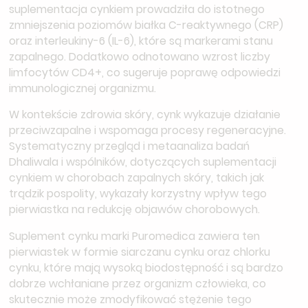
suplementacja cynkiem prowadziła do istotnego
zmniejszenia poziomów białka C-reaktywnego (CRP)
oraz interleukiny-6 (IL-6), które są markerami stanu
zapalnego. Dodatkowo odnotowano wzrost liczby
limfocytów CD4+, co sugeruje poprawę odpowiedzi
immunologicznej organizmu.
W kontekście zdrowia skóry, cynk wykazuje działanie
przeciwzapalne i wspomaga procesy regeneracyjne.
Systematyczny przegląd i metaanaliza badań
Dhaliwala i wspólników, dotyczących suplementacji
cynkiem w chorobach zapalnych skóry, takich jak
trądzik pospolity, wykazały korzystny wpływ tego
pierwiastka na redukcję objawów chorobowych.
Suplement cynku marki Puromedica zawiera ten
pierwiastek w formie siarczanu cynku oraz chlorku
cynku, które mają wysoką biodostępność i są bardzo
dobrze wchłaniane przez organizm człowieka, co
skutecznie może zmodyfikować stężenie tego