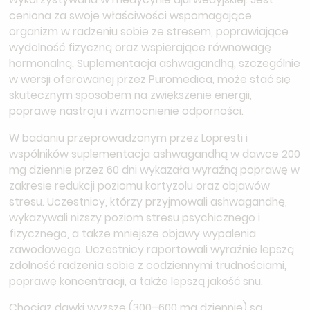
ceniona za swoje właściwości wspomagające
organizm w radzeniu sobie ze stresem, poprawiające
wydolność fizyczną oraz wspierające równowagę
hormonalną. Suplementacja ashwagandhą, szczególnie
w wersji oferowanej przez Puromedica, może stać się
skutecznym sposobem na zwiększenie energii,
poprawę nastroju i wzmocnienie odporności.
W badaniu przeprowadzonym przez Lopresti i
wspólników suplementacja ashwagandhą w dawce 200
mg dziennie przez 60 dni wykazała wyraźną poprawę w
zakresie redukcji poziomu kortyzolu oraz objawów
stresu. Uczestnicy, którzy przyjmowali ashwagandhę,
wykazywali niższy poziom stresu psychicznego i
fizycznego, a także mniejsze objawy wypalenia
zawodowego. Uczestnicy raportowali wyraźnie lepszą
zdolność radzenia sobie z codziennymi trudnościami,
poprawę koncentracji, a także lepszą jakość snu.
Chociaż dawki wyższe (300–600 mg dziennie) są