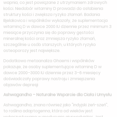
wapnia, co jest powiązane z utrzymaniem zdrowych
kości. Niedobór witaminy D prowadzi do osłabienia
struktury kości i zwiększa ryzyko złamań. Badania
Bjelakovica i wspólników wykazały, że suplementacja
witaminą D w dawce 2000 IU dziennie przez minimum 3
miesiące przyczynia się do poprawy gęstości
mineralnej kości oraz zmniejsza ryzyko złamań,
szczególnie u osób starszych, u których ryzyko
osteoporozy jest największe.
Dodatkowo metaanaliza Ghaemi i wspólników
pokazuje, że osoby suplementujące witaminę D w
dawce 2000–3000 IU dziennie przez 3–6 miesięcy
doświadczały poprawy nastroju i zmniejszenia
objawów depresji
Ashwagandha – Naturalne Wsparcie dla Ciała i Umysłu
Ashwagandha, znana również jako "indyjski żeń-szeń",
to roślina adaptogenna, która od wieków jest
wykorzystywana w medycynie ajurwedyjskiej. Jest