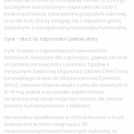
pierwiastek w łatwo przyswajalnej formie, co czyni go
szczególnie wartościowym wsparciem dla osób z
insulinoopornością, zaburzeniami gospodarki cukrowej
oraz dla tych, którzy zmagają się z napadami głodu,
związanymi z rozregulowaną równowagą hormonalną.
Cynk – klucz do odporności i pięknej skóry
Cynk to jeden z najważniejszych pierwiastków
śladowych, niezbędny dla odporności, gojenia ran oraz
utrzymania zdrowej skóry i paznokci. Zgodnie z
wytycznymi Światowej Organizacji Zdrowia (WHO) oraz
Europejskiego Urzędu ds. Bezpieczeństwa Żywności
(EFSA), zalecana dzienna dawka cynku dla dorosłych to
10–15 mg, jednak w przypadku suplementacji
terapeutycznej dawki mogą być wyższe, ale zawsze
powinny być konsultowane z lekarzem.
Metaanaliza opublikowana w Critical Reviews in Food
Science and Nutrition obejmująca 35
randomizowanych badań klinicznych wykazała, że