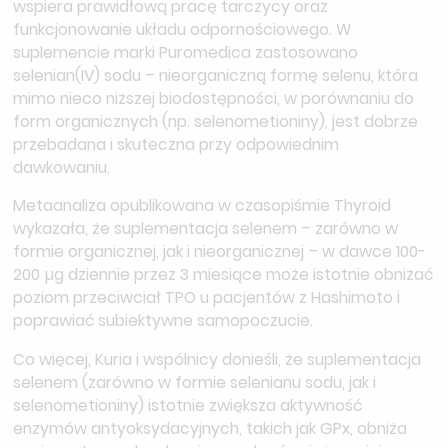
wspiera prawidłową pracę tarczycy oraz
funkcjonowanie układu odpornościowego. W
suplemencie marki Puromedica zastosowano
selenian(IV) sodu – nieorganiczną formę selenu, która
mimo nieco niższej biodostępności, w porównaniu do
form organicznych (np. selenometioniny), jest dobrze
przebadana i skuteczna przy odpowiednim
dawkowaniu.
Metaanaliza opublikowana w czasopiśmie Thyroid
wykazała, że suplementacja selenem – zarówno w
formie organicznej, jak i nieorganicznej – w dawce 100-
200 µg dziennie przez 3 miesiące może istotnie obniżać
poziom przeciwciał TPO u pacjentów z Hashimoto i
poprawiać subiektywne samopoczucie.
Co więcej, Kuria i wspólnicy donieśli, że suplementacja
selenem (zarówno w formie selenianu sodu, jak i
selenometioniny) istotnie zwiększa aktywność
enzymów antyoksydacyjnych, takich jak GPx, obniża