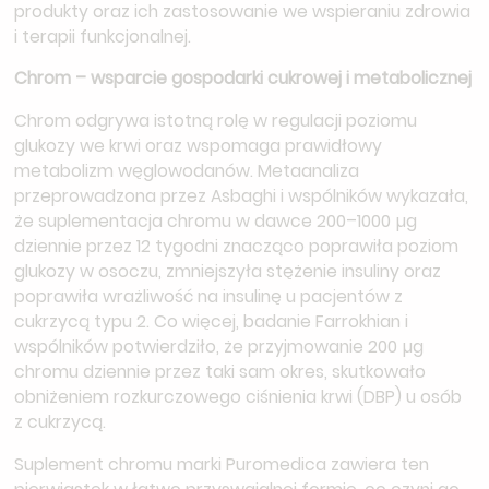
produkty oraz ich zastosowanie we wspieraniu zdrowia
i terapii funkcjonalnej.
Chrom – wsparcie gospodarki cukrowej i metabolicznej
Chrom odgrywa istotną rolę w regulacji poziomu
glukozy we krwi oraz wspomaga prawidłowy
metabolizm węglowodanów. Metaanaliza
przeprowadzona przez Asbaghi i wspólników wykazała,
że suplementacja chromu w dawce 200–1000 µg
dziennie przez 12 tygodni znacząco poprawiła poziom
glukozy w osoczu, zmniejszyła stężenie insuliny oraz
poprawiła wrażliwość na insulinę u pacjentów z
cukrzycą typu 2. Co więcej, badanie Farrokhian i
wspólników potwierdziło, że przyjmowanie 200 µg
chromu dziennie przez taki sam okres, skutkowało
obniżeniem rozkurczowego ciśnienia krwi (DBP) u osób
z cukrzycą.
Suplement chromu marki Puromedica zawiera ten