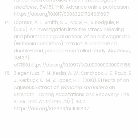
medicine
,
54
(15), 1–10. Advance online publication.
https://doi.org/10.1017/S0033291724001697
Lopresti, A. L., Smith, S. J., Malvi, H., & Kodgule, R.
(2019). An investigation into the stress-relieving
and pharmacological actions of an ashwagandha
(Withania somnifera) extract: A randomized,
double-blind, placebo-controlled study.
Medicine
,
98
(37),
e17186.https://doi.org/10.1097/MD.0000000000017186
Ziegenfuss, T. N., Kedia, A. W., Sandrock, J. E., Raub, B.
J., Kerksick, C. M., & Lopez, H. L. (2018). Effects of an
Aqueous Extract of
Withania somnifera
on
Strength Training Adaptations and Recovery: The
STAR Trial.
Nutrients
,
10
(11), 1807.
https://doi.org/10.3390/nu10111807