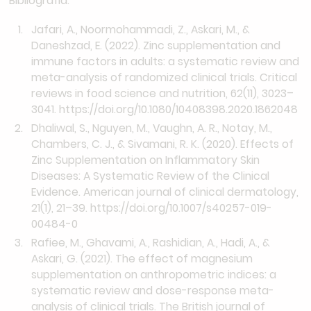
Bibliografia:
Jafari, A., Noormohammadi, Z., Askari, M., &
Daneshzad, E. (2022). Zinc supplementation and
immune factors in adults: a systematic review and
meta-analysis of randomized clinical trials. Critical
reviews in food science and nutrition, 62(11), 3023–
3041.
https://doi.org/10.1080/10408398.2020.1862048
Dhaliwal, S., Nguyen, M., Vaughn, A. R., Notay, M.,
Chambers, C. J., & Sivamani, R. K. (2020). Effects of
Zinc Supplementation on Inflammatory Skin
Diseases: A Systematic Review of the Clinical
Evidence. American journal of clinical dermatology,
21(1), 21–39.
https://doi.org/10.1007/s40257-019-
00484-0
Rafiee, M., Ghavami, A., Rashidian, A., Hadi, A., &
Askari, G. (2021). The effect of magnesium
supplementation on anthropometric indices: a
systematic review and dose-response meta-
analysis of clinical trials. The British journal of