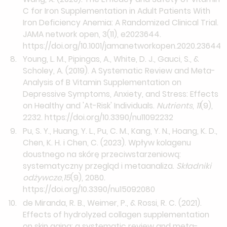
C for Iron Supplementation in Adult Patients With
Iron Deficiency Anemia: A Randomized Clinical Trial.
JAMA network open, 3(11), e2023644.
https://doi.org/10.1001/jamanetworkopen.2020.23644
Young, L. M., Pipingas, A., White, D. J., Gauci, S., &
Scholey, A. (2019). A Systematic Review and Meta-
Analysis of B Vitamin Supplementation on
Depressive Symptoms, Anxiety, and Stress: Effects
on Healthy and 'At-Risk' Individuals.
Nutrients
,
11
(9),
2232.
https://doi.org/10.3390/nu11092232
Pu, S. Y., Huang, Y. L., Pu, C. M., Kang, Y. N., Hoang, K. D.,
Chen, K. H. i Chen, C. (2023). Wpływ kolagenu
doustnego na skórę przeciwstarzeniową:
systematyczny przegląd i metaanaliza.
Składniki
odżywcze
,
15
(9), 2080.
https://doi.org/10.3390/nu15092080
de Miranda, R. B., Weimer, P., & Rossi, R. C. (2021).
Effects of hydrolyzed collagen supplementation
on skin aging: a systematic review and meta-