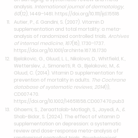
analysis.
International journal of dermatology
,
60
(12), 1449–1461.
https://doi.org/10.1111/ijd.15518
Autier, P., & Gandini, S. (2007). Vitamin D
supplementation and total mortality: a meta-
analysis of randomized controlled trials.
Archives
of internal medicine
,
167
(16), 1730–1737.
https://doi.org/10.1001/archinte.167.16.1730
Bjelakovic, G., Gluud, L. L., Nikolova, D., Whitfield, K.,
Wetterslev, J., Simonetti, R. G., Bjelakovic, M., &
Gluud, C. (2014). Vitamin D supplementation for
prevention of mortality in adults.
The Cochrane
database of systematic reviews
,
2014
(1),
CD007470.
https://doi.org/10.1002/14651858.CD007470.pub3
Ghaemi, S., Zeraattalab-Motlagh, S., Jayedi, A., &
Shab-Bidar, S. (2024). The effect of vitamin D
supplementation on depression: a systematic
review and dose-response meta-analysis of
randomized controlled trials.
Psychological