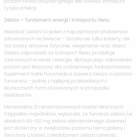
poziom stresu oksydacyjnego ale również zmniejsza
ryzyko infekcji.
Żelazo – fundament energii i transportu tlenu
Niedobór żelaza to jeden z najczęstszych problemów
zdrowotnych na świecie – dotyka nie tylko kobiety, ale
też osoby aktywne fizycznie, wegetarian oraz dzieci.
Żelazo odpowiada za transport tlenu, produkcję
czerwonych krwinek i energię, dlatego jego odpowiedni
poziom jest kluczowy dla codziennego funkcjonowania.
Suplement marki Puromedica zawiera żelazo w postaci
fumaranu – jednej z najlepiej przebadanych i
skutecznych form stosowanych w przypadku
niedoborów.
Metaanaliza 21 randomizowanych badań klinicznych
Cappellini i wspólników, wykazała, że fumaran żelaza (w
dawkach 60–120 mg żelaza elementarnego dziennie)
jest skuteczny w zwiększaniu poziomu hemoglobiny i
ferrytyny u kobiet z niedoborem żelaza i anemią.