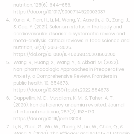
nutrition, 125(6), 644–656.
https://doi.org/10.1017/S0007114520003037
Kuria, A., Tian, H., Li, M., Wang, Y., Aaseth, J. O., Zang, J.,
& Cao, Y. (2021). Selenium status in the body and
cardiovascular disease: a systematic review and
meta-analysis. Critical reviews in food science and
nutrition, 61(21), 3616–3625.
https://doi.org/10.1080/10408398.2020.1803200
Wang, R., Huang, X., Wang, Y., & Akbari, M. (2022).
Non-pharmacologic Approaches in Preoperative
Anxiety, a Comprehensive Review. Frontiers in
public health, 10, 854673.
https://doi.org/10.3389/fpubh.2022.854673
Cappellini, M. D., Musallam, K. M., & Taher, A. T.
(2020). Iron deficiency anaemia revisited. Journal
of internal medicine, 287(2), 153–170.
https://doi.org/10.1111/joim.13004
Li, N., Zhao, G., Wu, W., Zhang, M., Liu, W., Chen, Q., &
Wang, X. (2020). The Efficacy and Safety of Vitamin