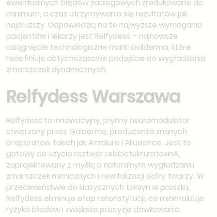
ewentualnych błędów zabiegowych zredukowane do
minimum, a czas utrzymywania się rezultatów jak
najdłuższy. Odpowiedzią na te najwyższe wymagania
pacjentów i lekarzy jest Relfydess – najnowsze
osiągnięcie technologiczne marki Galderma, które
redefiniuje dotychczasowe podejście do wygładzania
zmarszczek dynamicznych.
Relfydess Warszawa
Relfydess to innowacyjny, płynny neuromodulator
stworzony przez Galdermę, producenta znanych
preparatów takich jak Azzalure i Alluzience. Jest to
gotowy do użycia roztwór relabotulinumtoxinA,
zaprojektowany z myślą o naturalnym wygładzaniu
zmarszczek mimicznych i rewitalizacji skóry twarzy. W
przeciwieństwie do klasycznych toksyn w proszku,
Relfydess eliminuje etap rekonstytucji, co minimalizuje
ryzyko błędów i zwiększa precyzję dawkowania.