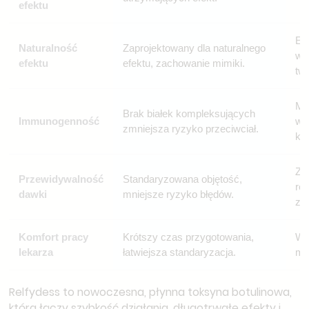
efektu
Efe
Naturalność
Zaprojektowany dla naturalnego
wi
efektu
efektu, zachowanie mimiki.
tw
Mo
Brak białek kompleksujących
Immunogenność
wy
zmniejsza ryzyko przeciwciał.
ku
Za
Przewidywalność
Standaryzowana objętość,
ro
dawki
mniejsze ryzyko błędów.
zm
Komfort pracy
Krótszy czas przygotowania,
Wi
lekarza
łatwiejsza standaryzacja.
mi
Relfydess to nowoczesna, płynna toksyna botulinowa,
która łączy szybkość działania, długotrwałe efekty i