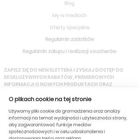
Blog
My w mediach
Oferty Specjalne
Regulamin zadatków
Regulamin zakupu i realizacji voucherów
ZAPISZ SIĘ DO NEWSLETTERA
I ZYSKAJ DOSTĘP DO
EKSKLUZYWNYCH RABATÓW, PREMIEROWYCH
INFORMACJI O NOWYCH PRODUKTACH ORAZ
ZAPROSZEŃ NA SPECJALNE WYDARZENIA.
O plikach cookie na tej stronie
Używamy pliki cookie do gromadzenia oraz analizy
informacji na temat wydajności i użyteczności strony,
*Subskrybując, wyrażasz zgodę na otrzymywanie aktualizacji od
aby zagwarantować funkcje mediów
naszej firmy. Szczegóły w
Politycę Prywatności.
społecznościowych i w celu udoskonalenia i
dostosowania treści oraz reklam.