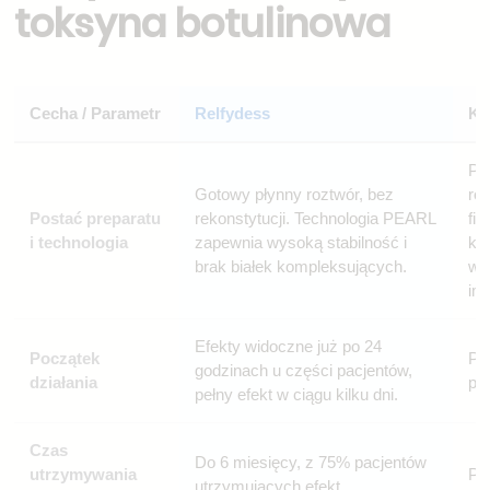
toksyna botulinowa
Cecha / Parametr
Relfydess
Kl
Pr
Gotowy płynny roztwór, bez
ro
Postać preparatu
rekonstytucji. Technologia PEARL
fiz
i technologia
zapewnia wysoką stabilność i
ko
brak białek kompleksujących.
wp
im
Efekty widoczne już po 24
Początek
Po
godzinach u części pacjentów,
działania
pe
pełny efekt w ciągu kilku dni.
Czas
Do 6 miesięcy, z 75% pacjentów
utrzymywania
Pr
utrzymujących efekt.