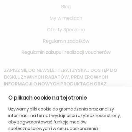
Blog
My w mediach
Oferty Specjalne
Regulamin zadatków
Regulamin zakupu i realizacji voucherów
ZAPISZ SIĘ DO NEWSLETTERA
I ZYSKAJ DOSTĘP DO
EKSKLUZYWNYCH RABATÓW, PREMIEROWYCH
INFORMACJI O NOWYCH PRODUKTACH ORAZ
ZAPROSZEŃ NA SPECJALNE WYDARZENIA.
O plikach cookie na tej stronie
Używamy pliki cookie do gromadzenia oraz analizy
informacji na temat wydajności i użyteczności strony,
*Subskrybując, wyrażasz zgodę na otrzymywanie aktualizacji od
aby zagwarantować funkcje mediów
naszej firmy. Szczegóły w
Politycę Prywatności.
społecznościowych i w celu udoskonalenia i