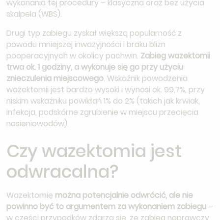
wykonania tej procedury – klasyczna oraz bez użycia
skalpela (WBS).
Drugi typ zabiegu zyskał większą popularność z
powodu mniejszej inwazyjności i braku blizn
pooperacyjnych w okolicy pachwin.
Zabieg wazektomii
trwa ok. 1 godziny, a wykonuje się go przy użyciu
znieczulenia miejscowego
. Wskaźnik powodzenia
wazektomii jest bardzo wysoki i wynosi ok. 99,7%, przy
niskim wskaźniku powikłań 1% do 2% (takich jak krwiak,
infekcja, podskórne zgrubienie w miejscu przecięcia
nasieniowodów).
Czy wazektomia jest
odwracalna?
Wazektomię
można potencjalnie odwrócić, ale nie
powinno być to argumentem za wykonaniem zabiegu
–
w części przypadków zdarza się, że zabieg naprawczy