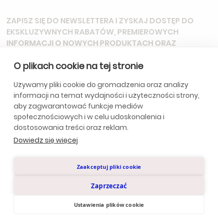
ZAPISZ SIĘ DO NEWSLETTERA
I ZYSKAJ DOSTĘP DO
EKSKLUZYWNYCH RABATÓW, PREMIEROWYCH
INFORMACJI O NOWYCH PRODUKTACH ORAZ
ZAPROSZEŃ NA SPECJALNE WYDARZENIA.
O plikach cookie na tej stronie
Używamy pliki cookie do gromadzenia oraz analizy
informacji na temat wydajności i użyteczności strony,
*Subskrybując, wyrażasz zgodę na otrzymywanie aktualizacji od
aby zagwarantować funkcje mediów
naszej firmy. Szczegóły w
Politycę Prywatności.
społecznościowych i w celu udoskonalenia i
dostosowania treści oraz reklam.
Dowiedz się więcej
Polityka Prywatności
Zaakceptuj pliki cookie
© Anclara 2024. Wszystkie prawa zastrzeżone.
Zaprzeczać
Design by
Ustawienia plików cookie