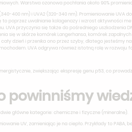
udniowych. Warstwa ozonowa pochłania około 90% promieni
1 (340-400 nm) i UVA2 (320-340 nm). Promieniowanie UVA d
 się to poprzez uwalnianie kolagenazy i wzrost aktywności 
u. UVA przyczynia się także do pośredniego uszkodzenia DN
a się w skórze komórek Langerhansa, komórek zapalnych 
 cały dzień i przenika ono przez szyby, dlatego jesteśmy n
amochodem. UVA odgrywa również istotną rolę w rozwoju 
ynergistycznie, zwiększając ekspresję genu p53, co prowadz
 co powinniśmy wied
a dwie główne kategorie: chemiczne i fizyczne (mineralne).
niowanie UV, zamieniając je na ciepło. Przykłady to PABA, 