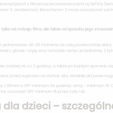
kosmetykach z filtrami przeciwsłonecznymi są NLPZty (ket
fenon-3, awobenzon). Benzofenon-3 może wywoływać zarówno 
tylko od rodzaju filtra, ale także od sposobu jego stosowan
yć jednorazowo 30-35 ml kremu na całą powierzchnię skóry
twarz, głowę i szyję oraz na każde ramię i przedramię, 2 łyże
nie rzadziej niż co 2 godziny, a także po każdym spoceniu się
 minut przed wyjściem na słońce, aby składniki aktywne mog
my z filtrem o SPF minimum 30, jesienią i zimą – minimum 15.
nny stosować SPF minimum 15 przez cały rok.
 dla dzieci – szczególn