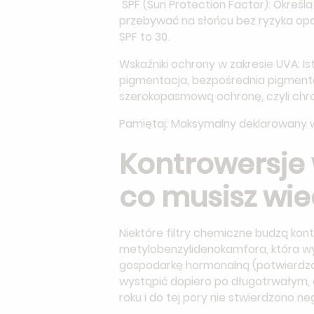
SPF (Sun Protection Factor): Określ
przebywać na słońcu bez ryzyka opa
SPF to 30.
Wskaźniki ochrony w zakresie UVA: I
pigmentacja, bezpośrednia pigmentac
szerokopasmową ochronę, czyli chroni
Pamiętaj: Maksymalny deklarowany w
Kontrowersje 
co musisz wie
Niektóre filtry chemiczne budzą kon
metylobenzylidenokamfora, która wy
gospodarkę hormonalną (potwierdzon
wystąpić dopiero po długotrwałym, 
roku i do tej pory nie stwierdzono