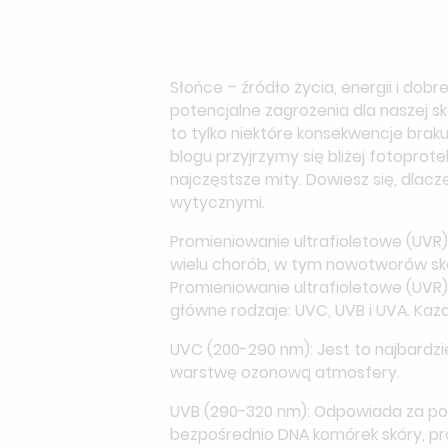
Słońce – źródło życia, energii i dob
potencjalne zagrożenia dla naszej s
to tylko niektóre konsekwencje brak
blogu przyjrzymy się bliżej fotopro
najczęstsze mity. Dowiesz się, dlacz
wytycznymi.
Promieniowanie ultrafioletowe (UVR)
wielu chorób, w tym nowotworów skó
Promieniowanie ultrafioletowe (UVR)
główne rodzaje: UVC, UVB i UVA. Każd
UVC (200-290 nm): Jest to najbardzi
warstwę ozonową atmosfery.
UVB (290-320 nm): Odpowiada za pow
bezpośrednio DNA komórek skóry, pr