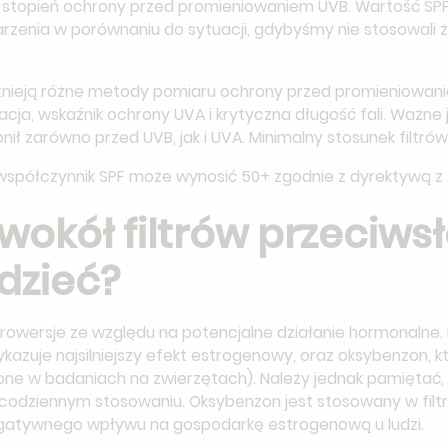
a stopień ochrony przed promieniowaniem UVB. Wartość SPF 
rzenia w porównaniu do sytuacji, gdybyśmy nie stosowali ż
stnieją różne metody pomiaru ochrony przed promieniowanie
ja, wskaźnik ochrony UVA i krytyczna długość fali. Ważne j
ł zarówno przed UVB, jak i UVA. Minimalny stosunek filtrów
spółczynnik SPF może wynosić 50+ zgodnie z dyrektywą z 
wokół filtrów przeciw
dzieć?
trowersje ze względu na potencjalne działanie hormonalne.
kazuje najsilniejszy efekt estrogenowy, oraz oksybenzon,
e w badaniach na zwierzętach). Należy jednak pamiętać, 
codziennym stosowaniu. Oksybenzon jest stosowany w filt
 negatywnego wpływu na gospodarkę estrogenową u ludzi.