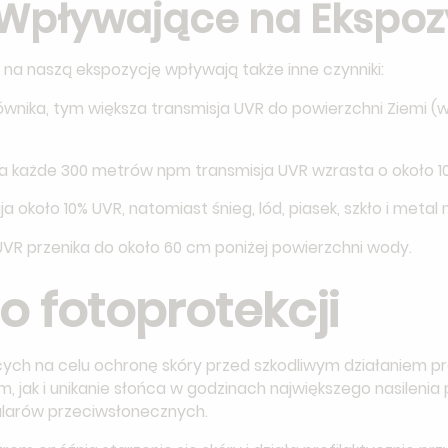
 Wpływające na Ekspoz
na naszą ekspozycję wpływają także inne czynniki:
ównika, tym większa transmisja UVR do powierzchni Ziemi (
każde 300 metrów npm transmisja UVR wzrasta o około 10
 około 10% UVR, natomiast śnieg, lód, piasek, szkło i meta
R przenika do około 60 cm poniżej powierzchni wody.
 o fotoprotekcji
ących na celu ochronę skóry przed szkodliwym działaniem 
, jak i unikanie słońca w godzinach największego nasilenia
kularów przeciwsłonecznych.