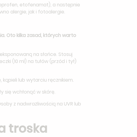
oprofen, etofenamat), a następnie
alergie, jak i fotoalergie.
ia. Oto kilka zasad, których warto
 eksponowaną na słońce. Stosuj
czki (10 ml) na tułów (przód i tył)
, kąpieli lub wytarciu ręcznikiem.
ły się wchłonąć w skórę.
 Osoby z nadwrażliwością na UVR lub
a troska