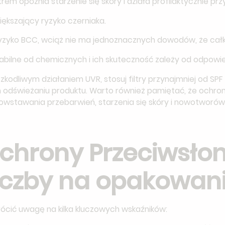
trem opóźnia starzenie się skóry i działa profilaktycznie 
iększający ryzyko czerniaka.
yzyko BCC, wciąż nie ma jednoznacznych dowodów, że całkow
tabilne od chemicznych i ich skuteczność zależy od odpowiedn
zkodliwym działaniem UVR, stosuj filtry przynajmniej od SPF
 odświeżaniu produktu. Warto również pamiętać, że ochron
owstawania przebarwień, starzenia się skóry i nowotworów
chrony Przeciwsłon
liczby na opakowan
rócić uwagę na kilka kluczowych wskaźników: