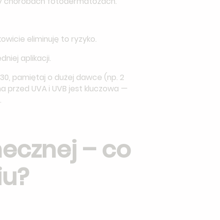
przy chorobach fotodermatozach.
icie eliminuję to ryzyko.
iej aplikacji.
 30, pamiętaj o dużej dawce (np. 2
a przed UVA i UVB jest kluczowa —
.
ecznej – co
iu?