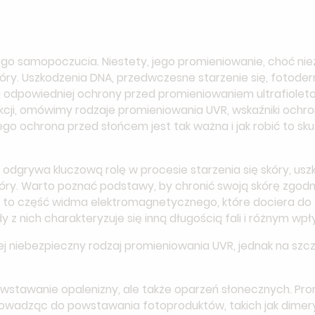
rego samopoczucia. Niestety, jego promieniowanie, choć nie
kóry. Uszkodzenia DNA, przedwczesne starzenie się, fotod
u odpowiedniej ochrony przed promieniowaniem ultrafiolet
tekcji, omówimy rodzaje promieniowania UVR, wskaźniki ochr
ego ochrona przed słońcem jest tak ważna i jak robić to sk
 odgrywa kluczową rolę w procesie starzenia się skóry, u
ry. Warto poznać podstawy, by chronić swoją skórę zgodn
 to część widma elektromagnetycznego, które dociera do zie
y z nich charakteryzuje się inną długością fali i różnym wp
ej niebezpieczny rodzaj promieniowania UVR, jednak na szcz
stawanie opalenizny, ale także oparzeń słonecznych. Pr
owadząc do powstawania fotoproduktów, takich jak dimery