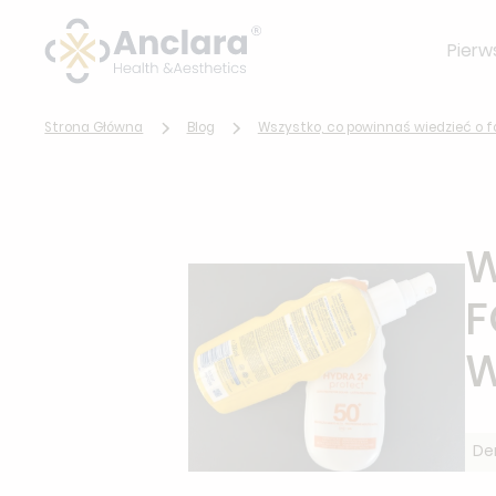
Pierw
Strona Główna
Blog
Wszystko, co powinnaś wiedzieć o f
W
F
W
De