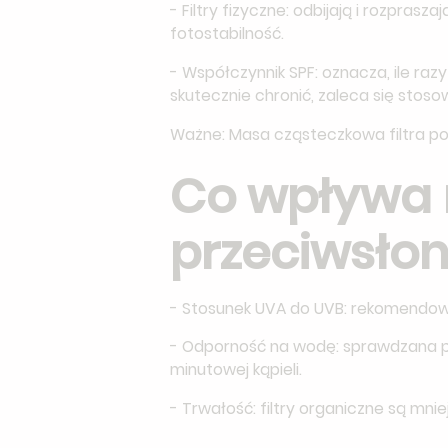
- Filtry fizyczne: odbijają i rozpra
fotostabilność.
- Współczynnik SPF: oznacza, ile ra
skutecznie chronić, zaleca się stoso
Ważne: Masa cząsteczkowa filtra po
Co wpływa 
przeciwsło
- Stosunek UVA do UVB: rekomendow
- Odporność na wodę: sprawdzana prz
minutowej kąpieli.
- Trwałość: filtry organiczne są mni