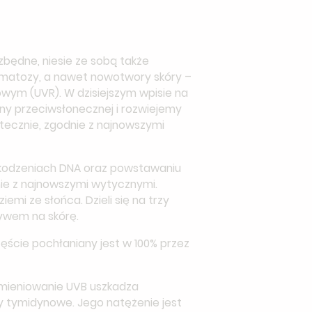
zbędne, niesie ze sobą także
ermatozy, a nawet nowotwory skóry –
owym (UVR). W dzisiejszym wpisie na
ony przeciwsłonecznej i rozwiejemy
utecznie, zgodnie z najnowszymi
szkodzeniach DNA oraz powstawaniu
ie z najnowszymi wytycznymi.
mi ze słońca. Dzieli się na trzy
ływem na skórę.
ęście pochłaniany jest w 100% przez
omieniowanie UVB uszkadza
 tymidynowe. Jego natężenie jest