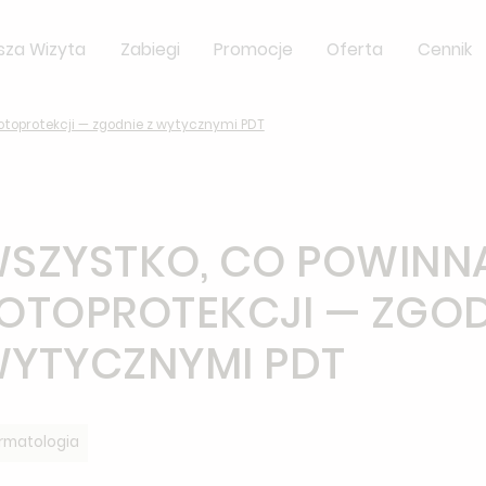
sza Wizyta
Zabiegi
Promocje
Oferta
Cennik
otoprotekcji — zgodnie z wytycznymi PDT
SZYSTKO, CO POWINNA
OTOPROTEKCJI — ZGOD
YTYCZNYMI PDT
rmatologia