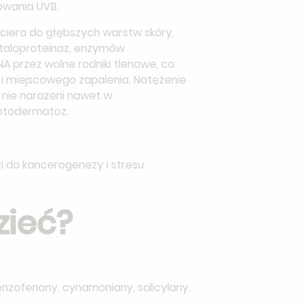
owania UVB.
ociera do głębszych warstw skóry,
metaloproteinaz, enzymów
A przez wolne rodniki tlenowe, co
i miejscowego zapalenia. Natężenie
a nie narażeni nawet w
fotodermatoz.
i do kancerogenezy i stresu
zieć?
benzofenony, cynamoniany, salicylany.