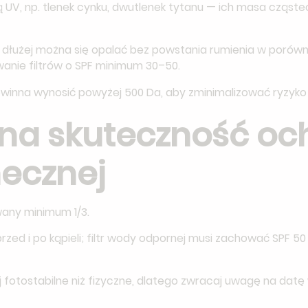
szają UV, np. tlenek cynku, dwutlenek tytanu — ich masa cz
zy dłużej można się opalać bez powstania rumienia w porówn
wanie filtrów o SPF minimum 30–50.
winna wynosić powyżej 500 Da, aby zminimalizować ryzyko 
na skuteczność oc
necznej
any minimum 1/3.
ed i po kąpieli; filtr wody odpornej musi zachować SPF 50
ej fotostabilne niż fizyczne, dlatego zwracaj uwagę na datę