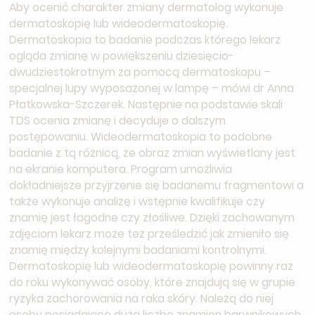
Aby ocenić charakter zmiany dermatolog wykonuje
dermatoskopię lub wideodermatoskopię.
Dermatoskopia to badanie podczas którego lekarz
ogląda zmianę w powiększeniu dziesięcio-
dwudziestokrotnym za pomocą dermatoskopu –
specjalnej lupy wyposażonej w lampę – mówi dr Anna
Płatkowska-Szczerek. Następnie na podstawie skali
TDS ocenia zmianę i decyduje o dalszym
postępowaniu. Wideodermatoskopia to podobne
badanie z tą różnicą, że obraz zmian wyświetlany jest
na ekranie komputera. Program umożliwia
dokładniejsze przyjrzenie się badanemu fragmentowi a
także wykonuje analizę i wstępnie kwalifikuje czy
znamię jest łagodne czy złośliwe. Dzięki zachowanym
zdjęciom lekarz może też prześledzić jak zmieniło się
znamię między kolejnymi badaniami kontrolnymi.
Dermatoskopię lub wideodermatoskopię powinny raz
do roku wykonywać osoby, które znajdują się w grupie
ryzyka zachorowania na raka skóry. Należą do niej
osoby posiadające dużą liczbę znamion barwnikowych