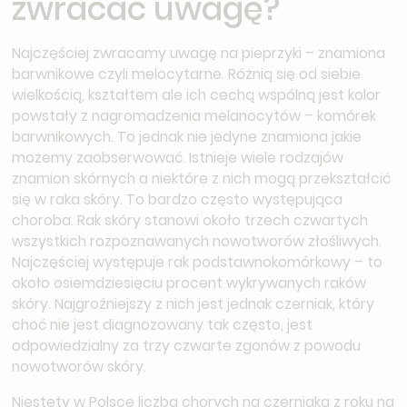
zwracać uwagę?
Najczęściej zwracamy uwagę na pieprzyki – znamiona
barwnikowe czyli melocytarne. Różnią się od siebie
wielkością, kształtem ale ich cechą wspólną jest kolor
powstały z nagromadzenia melanocytów – komórek
barwnikowych. To jednak nie jedyne znamiona jakie
możemy zaobserwować. Istnieje wiele rodzajów
znamion skórnych a niektóre z nich mogą przekształcić
się w raka skóry. To bardzo często występująca
choroba. Rak skóry stanowi około trzech czwartych
wszystkich rozpoznawanych nowotworów złośliwych.
Najczęściej występuje rak podstawnokomórkowy – to
około osiemdziesięciu procent wykrywanych raków
skóry. Najgroźniejszy z nich jest jednak czerniak, który
choć nie jest diagnozowany tak często, jest
odpowiedzialny za trzy czwarte zgonów z powodu
nowotworów skóry.
Niestety w Polsce liczba chorych na czerniaka z roku na