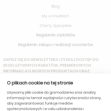
Blog
My w mediach
Oferty Specjalne
Regulamin zadatków
Regulamin zakupu i realizacji voucherów
ZAPISZ SIĘ DO NEWSLETTERA
I ZYSKAJ DOSTĘP DO
EKSKLUZYWNYCH RABATÓW, PREMIEROWYCH
INFORMACJI O NOWYCH PRODUKTACH ORAZ
ZAPROSZEŃ NA SPECJALNE WYDARZENIA.
O plikach cookie na tej stronie
Używamy pliki cookie do gromadzenia oraz analizy
informacji na temat wydajności i użyteczności strony,
*Subskrybując, wyrażasz zgodę na otrzymywanie aktualizacji od
aby zagwarantować funkcje mediów
naszej firmy. Szczegóły w
Politycę Prywatności.
społecznościowych i w celu udoskonalenia i