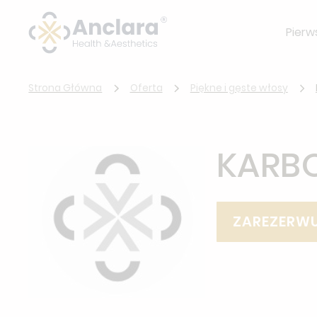
Pierw
Strona Główna
Oferta
Piękne i gęste włosy
KARB
ZAREZERWU