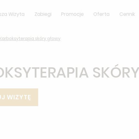
sza Wizyta
Zabiegi
Promocje
Oferta
Cennik
Karboksyterapia skóry głowy
OKSYTERAPIA SKÓR
J WIZYTĘ