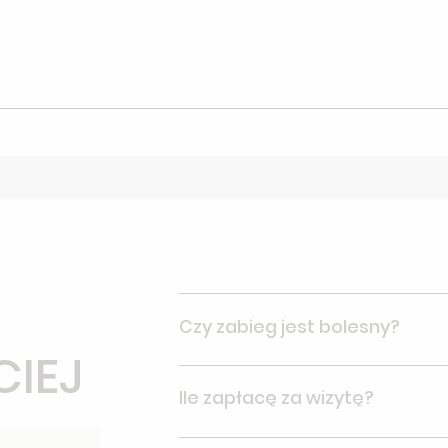
Czy zabieg jest bolesny?
CIEJ
Zabieg nie jest bolesny, podanie z
Ile zapłacę za wizytę?
odczuwa pieczenie i rozpieranie, kt