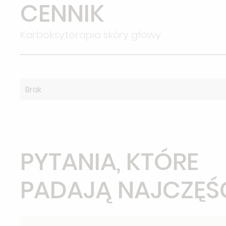
CENNIK
Karboksyterapia skóry głowy
Brak
PYTANIA, KTÓRE
PADAJĄ NAJCZĘŚ