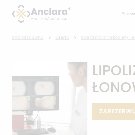
Pierw
Strona Główna
Oferta
Strefa intymna kobiety - 
LIPOL
ŁONO
ZAREZERWU