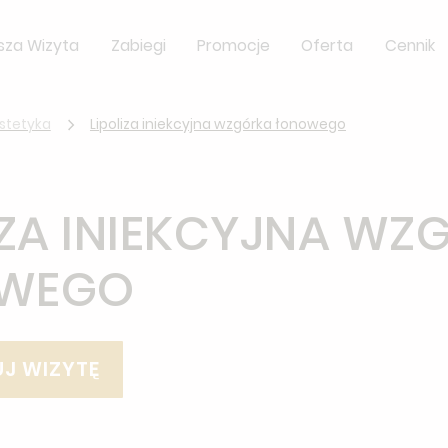
sza Wizyta
Zabiegi
Promocje
Oferta
Cennik
estetyka
Lipoliza iniekcyjna wzgórka łonowego
IZA INIEKCYJNA WZ
WEGO
J WIZYTĘ