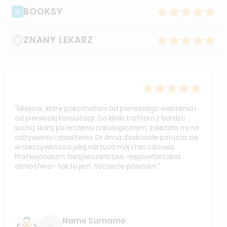
BOOKSY
ZNANY LEKARZ
"Miejsce, które pokochałam od pierwszego wejrzenia i
od pierwszej konsultacji. Do kliniki trafiłam z bardzo
suchą skórą po leczeniu onkologicznym, zależało mi na
odżywieniu i nawilżeniu. Dr Anna doskonale porusza się
w rzeczywistości jaką narzuca mój stan zdrowia.
Profesjonalizm, bezpieczeństwo, niepowtarzalna
atmosfera - tak tu jest. Szczerze polecam."
Name Surname