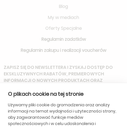
Blog
My w mediach
Oferty Specjalne
Regulamin zadatków
Regulamin zakupu i realizacji voucherów
ZAPISZ SIĘ DO NEWSLETTERA
I ZYSKAJ DOSTĘP DO
EKSKLUZYWNYCH RABATÓW, PREMIEROWYCH
INFORMACJI O NOWYCH PRODUKTACH ORAZ
ZAPROSZEŃ NA SPECJALNE WYDARZENIA.
O plikach cookie na tej stronie
Używamy pliki cookie do gromadzenia oraz analizy
informacji na temat wydajności i użyteczności strony,
*Subskrybując, wyrażasz zgodę na otrzymywanie aktualizacji od
aby zagwarantować funkcje mediów
naszej firmy. Szczegóły w
Politycę Prywatności.
społecznościowych i w celu udoskonalenia i