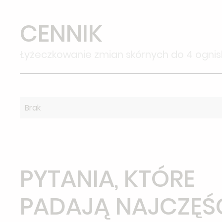
CENNIK
Łyżeczkowanie zmian skórnych do 4 ognis
Brak
PYTANIA, KTÓRE
PADAJĄ NAJCZĘŚ