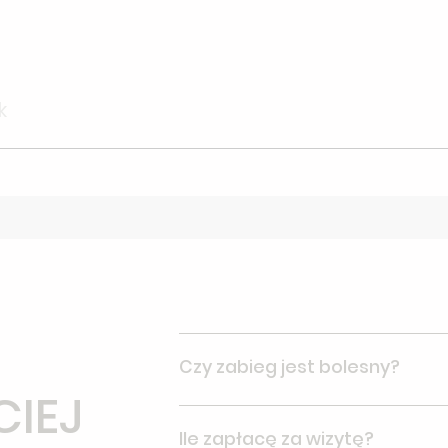
k
Czy zabieg jest bolesny?
CIEJ
Zabieg nie jest bolesny, podanie z
Ile zapłacę za wizytę?
odczuwa pieczenie i rozpieranie, kt