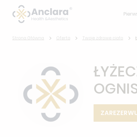
Pierw
Strona Główna
Oferta
Twoje zdrowe ciało
ŁYŻEC
OGNI
ZAREZERWU