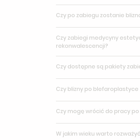
W przypadku wizyt klinicznych (zdro
Czy po zabiegu zostanie blizn
planujesz zabieg w naszej Klinice um
Po każdym zabiegu chirurgicznym po
Czy zabiegi medycyny estetyc
rekonwalescencji?
O ewentualnych dolegliwościach i 
Czy dostępne są pakiety zabi
każdym zabiegiem.W zależności od 
znieczuleniu miejscowym kremem zn
znieczulającym.
Zapisz się do naszego newslettera
Czy blizny po blefaroplastyce
stałych klientów.
Doświadczony chirurg umieszcza nac
Czy mogę wrócić do pracy po
blizna jest praktycznie niewidoczna
Po Plasmie – tak, jeśli praca odbyw
W jakim wieku warto rozważyć
charakteru pracy i akceptacji wido