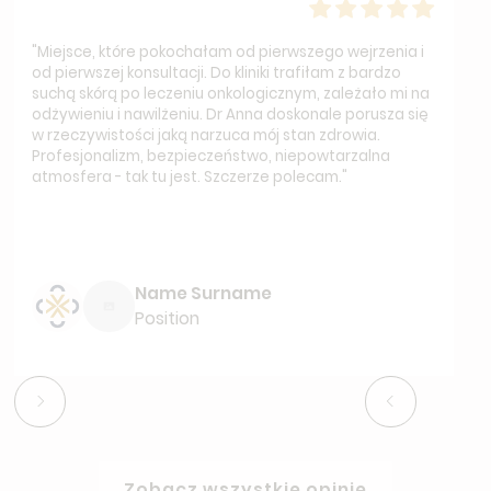
"Miejsce, które pokochałam od pierwszego wejrzenia i
od pierwszej konsultacji. Do kliniki trafiłam z bardzo
suchą skórą po leczeniu onkologicznym, zależało mi na
odżywieniu i nawilżeniu. Dr Anna doskonale porusza się
w rzeczywistości jaką narzuca mój stan zdrowia.
Profesjonalizm, bezpieczeństwo, niepowtarzalna
atmosfera - tak tu jest. Szczerze polecam."
Name Surname
Position
Zobacz wszystkie opinie