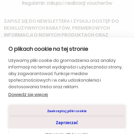
Regulamin zakupu i realizacji voucherów
ZAPISZ SIĘ DO NEWSLETTERA
I ZYSKAJ DOSTĘP DO
EKSKLUZYWNYCH RABATÓW, PREMIEROWYCH
INFORMACJI O NOWYCH PRODUKTACH ORAZ
ZAPROSZEŃ NA SPECJALNE WYDARZENIA.
O plikach cookie na tej stronie
Używamy pliki cookie do gromadzenia oraz analizy
informacji na temat wydajności i użyteczności strony,
*Subskrybując, wyrażasz zgodę na otrzymywanie aktualizacji od
aby zagwarantować funkcje mediów
naszej firmy. Szczegóły w
Politycę Prywatności.
społecznościowych i w celu udoskonalenia i
dostosowania treści oraz reklam.
Dowiedz się więcej
Polityka Prywatności
Zaakceptuj pliki cookie
© Anclara 2024. Wszystkie prawa zastrzeżone.
Zaprzeczać
Design by