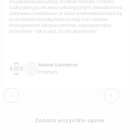
od pierwszej konsultacji. Do kliniki trafiłam z bardzo
suchą skórą po leczeniu onkologicznym, zależało mi na
odżywieniu i nawilżeniu. Dr Anna doskonale porusza się
w rzeczywistości jaką narzuca mój stan zdrowia.
Profesjonalizm, bezpieczeństwo, niepowtarzalna
atmosfera - tak tu jest. Szczerze polecam."
Name Surname
Position
Zobacz wszystkie opinie