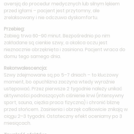
aversją do procedur medycznych lub silnym lękiem
przed igłami – pacjent jest przytomny, ale
zrelaksowany i nie odczuwa dyskomfortu.
Przebieg:
Zabieg trwa 60–90 minut. Bezpośrednio po nim
zakładane są cienkie szwy, a okolica oczu jest
nieznacznie obrzęknięta i zasiniona. Pacjent wraca do
domu tego samego dnia.
Rekonwalescencja:
Szwy zdejmowane są po 5–7 dniach – to kluczowy
moment, bo opuchlizna zaczyna wtedy wyraźnie
ustępować. Przez pierwsze 2 tygodnie należy unikać
aktywności podnoszących ciśnienie krwi (intensywny
sport, sauna, ciężka praca fizyczna) i chronić bliznę
przed słońcem. Zasinienia i obrzęk całkowicie znikają w
ciągu 2–3 tygodni. Ostateczny efekt oceniamy po 3
miesiącach.