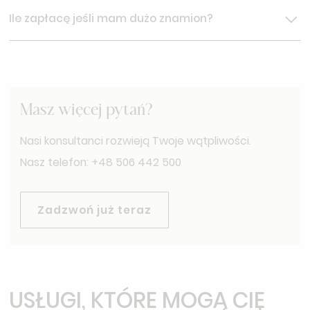
Warszawie
stawiamy na bezpieczeństwo – wszystkie
Jeśli podczas wideodrmatoskopii wykryte zostanie
zabiegi wykonują wykwalifikowani lekarze i
Ile zapłacę jeśli mam dużo znamion?
znamię podejrzane o nowotwór możlie jest wykonanie
kosmetolodzy, korzystając z certyfikowanego sprzętu
biopsji lub wycięcia podczas tej samej wizyty.
medycznego i preparatów najwyższej klasy.
W przypadku pacjentów z dużą ilością znamion lekarz
wycenia badanie indywidualnie.
Masz więcej pytań?
Nasi konsultanci rozwieją Twoje wątpliwości.
Nasz telefon: +48 506 442 500
Zadzwoń już teraz
USŁUGI, KTÓRE MOGĄ CIĘ