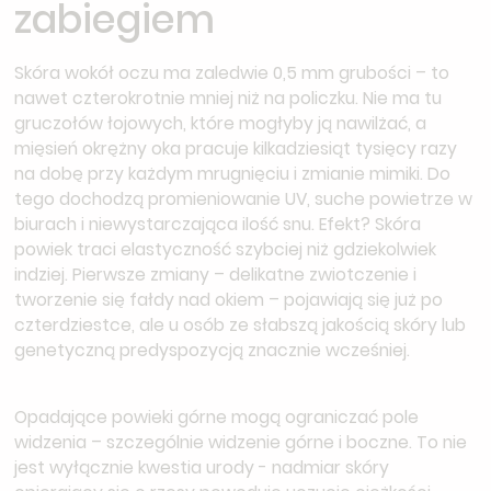
zabiegiem
Skóra wokół oczu ma zaledwie 0,5 mm grubości – to
nawet czterokrotnie mniej niż na policzku. Nie ma tu
gruczołów łojowych, które mogłyby ją nawilżać, a
mięsień okrężny oka pracuje kilkadziesiąt tysięcy razy
na dobę przy każdym mrugnięciu i zmianie mimiki. Do
tego dochodzą promieniowanie UV, suche powietrze w
biurach i niewystarczająca ilość snu. Efekt? Skóra
powiek traci elastyczność szybciej niż gdziekolwiek
indziej. Pierwsze zmiany – delikatne zwiotczenie i
tworzenie się fałdy nad okiem – pojawiają się już po
czterdziestce, ale u osób ze słabszą jakością skóry lub
genetyczną predyspozycją znacznie wcześniej.
Opadające powieki górne mogą ograniczać pole
widzenia – szczególnie widzenie górne i boczne. To nie
jest wyłącznie kwestia urody - nadmiar skóry