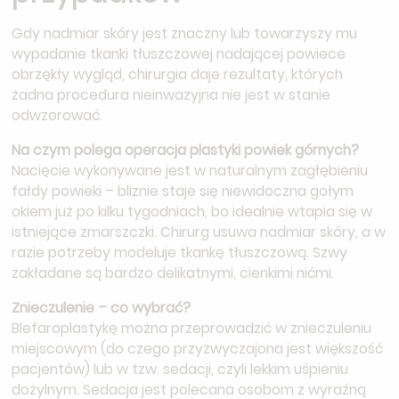
Gdy nadmiar skóry jest znaczny lub towarzyszy mu
wypadanie tkanki tłuszczowej nadającej powiece
obrzękły wygląd, chirurgia daje rezultaty, których
żadna procedura nieinwazyjna nie jest w stanie
odwzorować.
Na czym polega operacja plastyki powiek górnych?
Nacięcie wykonywane jest w naturalnym zagłębieniu
fałdy powieki – bliznie staje się niewidoczna gołym
okiem już po kilku tygodniach, bo idealnie wtapia się w
istniejące zmarszczki. Chirurg usuwa nadmiar skóry, a w
razie potrzeby modeluje tkankę tłuszczową. Szwy
zakładane są bardzo delikatnymi, cienkimi nićmi.
Znieczulenie – co wybrać?
Blefaroplastykę można przeprowadzić w znieczuleniu
miejscowym (do czego przyzwyczajona jest większość
pacjentów) lub w tzw. sedacji, czyli lekkim uśpieniu
dożylnym. Sedacja jest polecana osobom z wyraźną