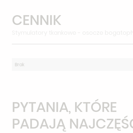
CENNIK
Stymulatory tkankowe - osocze bogatop
Brak
PYTANIA, KTÓRE
PADAJĄ NAJCZĘŚ