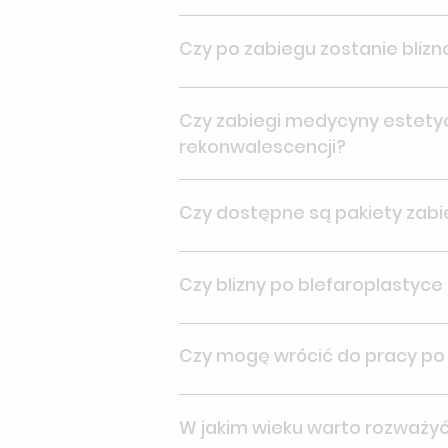
W przypadku wizyt klinicznych (zdro
Czy po zabiegu zostanie blizn
planujesz zabieg w naszej Klinice um
Po każdym zabiegu chirurgicznym po
Czy zabiegi medycyny estetyc
rekonwalescencji?
O ewentualnych dolegliwościach i 
Czy dostępne są pakiety zabi
każdym zabiegiem.W zależności od 
znieczuleniu miejscowym kremem zn
znieczulającym.
Zapisz się do naszego newslettera
Czy blizny po blefaroplastyce
stałych klientów.
Doświadczony chirurg umieszcza nac
Czy mogę wrócić do pracy po
blizna jest praktycznie niewidoczna
Po Plasmie – tak, jeśli praca odbyw
W jakim wieku warto rozważyć
charakteru pracy i akceptacji wido