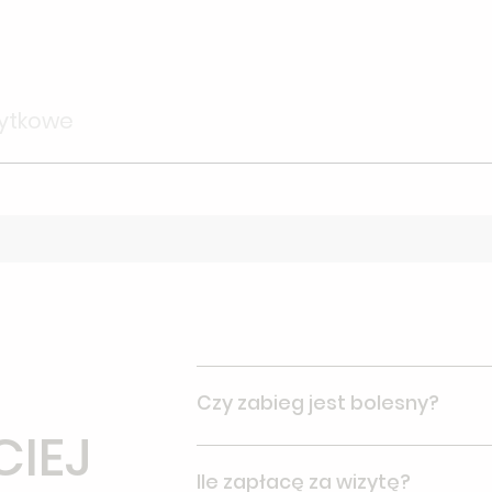
łytkowe
Czy zabieg jest bolesny?
CIEJ
Zabieg nie jest bolesny, podanie z
Ile zapłacę za wizytę?
odczuwa pieczenie i rozpieranie, kt