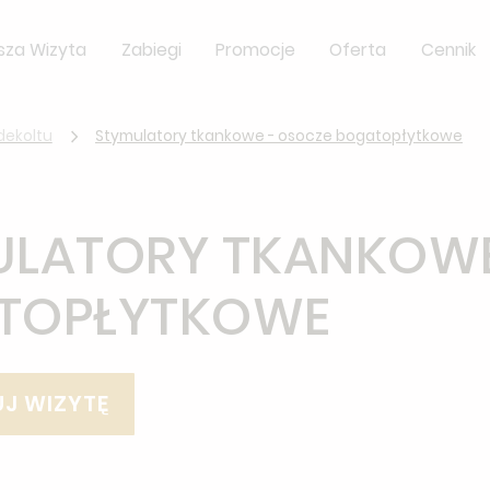
sza Wizyta
Zabiegi
Promocje
Oferta
Cennik
 dekoltu
Stymulatory tkankowe - osocze bogatopłytkowe
ULATORY TKANKOWE
TOPŁYTKOWE
J WIZYTĘ