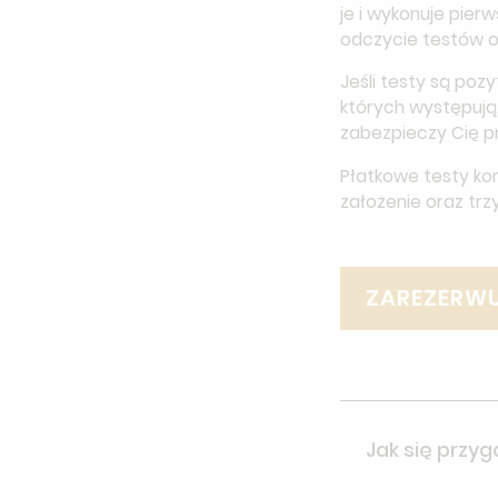
je i wykonuje pier
odczycie testów o
Jeśli testy są poz
których występują.
zabezpieczy Cię 
Płatkowe testy ko
założenie oraz trz
ZAREZERWU
Jak się przy