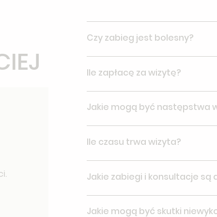
Czy zabieg jest bolesny?
CIEJ
Zabieg nie jest bolesny, podanie z
Ile zapłacę za wizytę?
odczuwa pieczenie i rozpieranie, kt
Cena wizyty podana jest w cenniku.
Jakie mogą być następstwa 
dodatkowych opłat i ukrytych kosz
Następstwem zabiegu, w przypadku
Ile czasu trwa wizyta?
zakażenie rany. Zadzwoń do kliniki 
jak zaczerwienienie wokół rany lub 
Zwykle wizyta trwa około 20 minut,
i.
Jakie zabiegi i konsultacje są
może ulec wydłużeniu.
Oferujemy szeroki zakres konsultac
Jakie mogą być skutki niewyk
ciała. szczegółowe informacje znajd