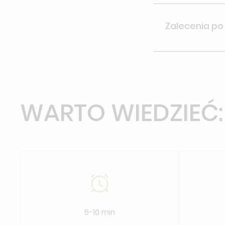
Przyjedź do kli
niezbędne zalec
Zalecenia po
Po założeniu p
pleców, korzyst
WARTO WIEDZIEĆ:
5-10 min