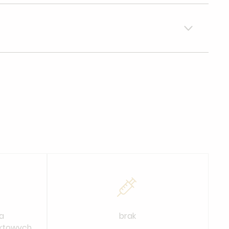
upełnienia dokumentacji medycznej. Lekarz omówi z Tobą
stkie pytania.
u, czyli przez 96 godzin nie można moczyć skóry
a
brak
aktowych