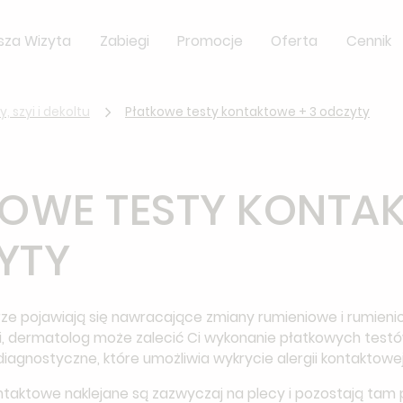
sza Wizyta
Zabiegi
Promocje
Oferta
Cennik
, szyi i dekoltu
Płatkowe testy kontaktowe + 3 odczyty
OWE TESTY KONTAK
YTY
órze pojawiają się nawracające zmiany rumieniowe i rumien
ni, dermatolog może zalecić Ci wykonanie płatkowych test
diagnostyczne, które umożliwia wykrycie alergii kontaktowej
ntaktowe naklejane są zazwyczaj na plecy i pozostają tam 