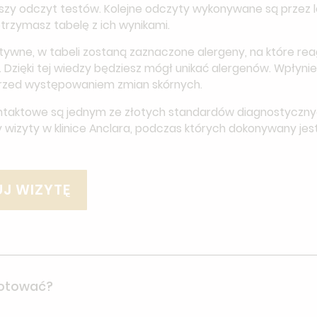
wszy odczyt testów. Kolejne odczyty wykonywane są przez lek
trzymasz tabelę z ich wynikami.
ytywne, w tabeli zostaną zaznaczone alergeny, na które rea
 Dzięki tej wiedzy będziesz mógł unikać alergenów. Wpłynie
przed występowaniem zmian skórnych.
ntaktowe są jednym ze złotych standardów diagnostycznych
y wizyty w klinice Anclara, podczas których dokonywany jes
J WIZYTĘ
gotować?