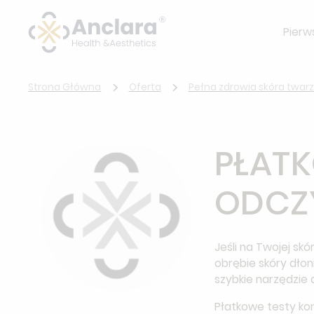
Pierw
Strona Główna
Oferta
Pełna zdrowia skóra twarzy
PŁATK
ODCZ
Jeśli na Twojej sk
obrębie skóry dło
szybkie narzędzie 
Płatkowe testy ko