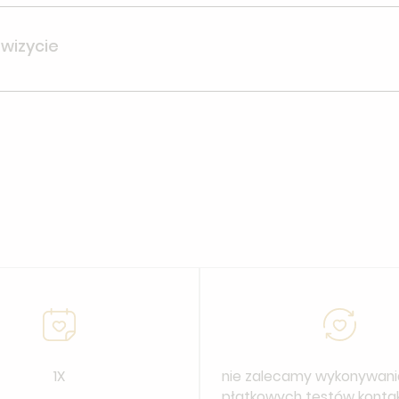
niki na 15 minut przed planowaną godziną wizyty w celu uz
enia. Będziesz mieć również okazję by zadać lekarzowi wszy
 wizycie
łatkowych testów kontaktowych do czasu ostatniego odczyt
ać siłowni, sauny czy basenu.
1X
nie zalecamy wykonywani
płatkowych testów kont