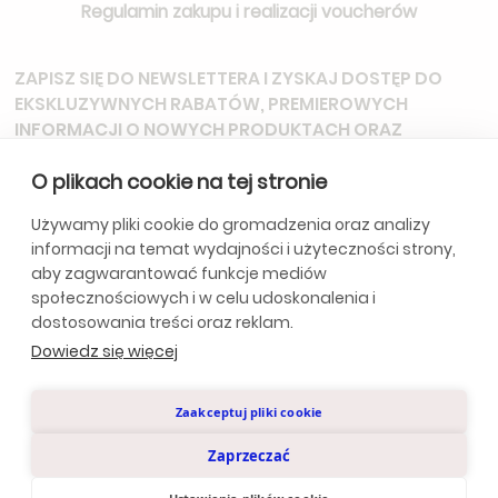
Regulamin zakupu i realizacji voucherów
ZAPISZ SIĘ DO NEWSLETTERA
I ZYSKAJ DOSTĘP DO
EKSKLUZYWNYCH RABATÓW, PREMIEROWYCH
INFORMACJI O NOWYCH PRODUKTACH ORAZ
ZAPROSZEŃ NA SPECJALNE WYDARZENIA.
O plikach cookie na tej stronie
Używamy pliki cookie do gromadzenia oraz analizy
informacji na temat wydajności i użyteczności strony,
*Subskrybując, wyrażasz zgodę na otrzymywanie aktualizacji od
aby zagwarantować funkcje mediów
naszej firmy. Szczegóły w
Politycę Prywatności.
społecznościowych i w celu udoskonalenia i
dostosowania treści oraz reklam.
Dowiedz się więcej
Polityka Prywatności
Zaakceptuj pliki cookie
© Anclara 2024. Wszystkie prawa zastrzeżone.
Zaprzeczać
Design by