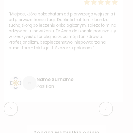
"Miejsce, które pokochałam od pierwszego wejrzenia i
od pierwszej konsultacji. Do kliniki trafiłam z bardzo
suchą skórą po leczeniu onkologicznym, zależało mi na
odżywieniu i nawilżeniu. Dr Anna doskonale porusza się
w rzeczywistości jaką narzuca mój stan zdrowia.
Profesjonalizm, bezpieczeństwo, niepowtarzalna
atmosfera - tak tu jest. Szczerze polecam."
Name Surname
Position
Zobacz wszystkie opinie