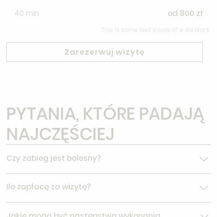
40 min
od 800 zł
This is some text inside of a div block.
Zarezerwuj wizytę
PYTANIA, KTÓRE PADAJĄ
NAJCZĘŚCIEJ
Czy zabieg jest bolesny?
Zabieg nie jest bolesny, podanie znieczulenia sprawia
Ile zapłacę za wizytę?
krótkotrwały dyskomfort (pacjent odczuwa pieczenie i
rozpieranie, które trwa kilka sekund)
Cena wizyty podana jest w cenniku. W Klinice Anclara
Jakie mogą być następstwa wykonania