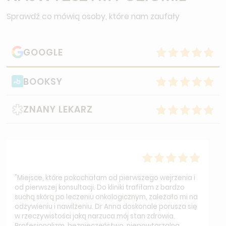
Sprawdź co mówią osoby, które nam zaufały
GOOGLE
BOOKSY
ZNANY LEKARZ
"Miejsce, które pokochałam od pierwszego wejrzenia i
od pierwszej konsultacji. Do kliniki trafiłam z bardzo
suchą skórą po leczeniu onkologicznym, zależało mi na
odżywieniu i nawilżeniu. Dr Anna doskonale porusza się
w rzeczywistości jaką narzuca mój stan zdrowia.
Profesjonalizm, bezpieczeństwo, niepowtarzalna