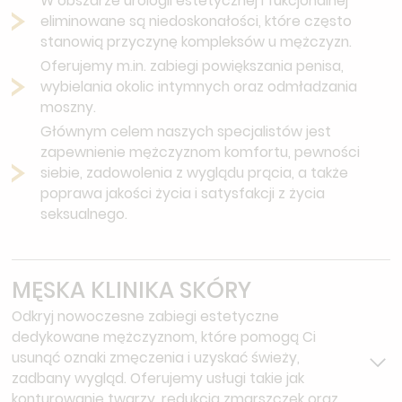
W obszarze urologii estetycznej i fukcjonalnej
eliminowane są niedoskonałości, które często
stanowią przyczynę kompleksów u mężczyzn.
Oferujemy m.in. zabiegi powiększania penisa,
wybielania okolic intymnych oraz odmładzania
moszny.
Głównym celem naszych specjalistów jest
zapewnienie mężczyznom komfortu, pewności
siebie, zadowolenia z wyglądu prącia, a także
poprawa jakości życia i satysfakcji z życia
seksualnego.
MĘSKA KLINIKA SKÓRY
Odkryj nowoczesne zabiegi estetyczne
dedykowane mężczyznom, które pomogą Ci
usunąć oznaki zmęczenia i uzyskać świeży,
zadbany wygląd. Oferujemy usługi takie jak
konturowanie twarzy, redukcja zmarszczek oraz