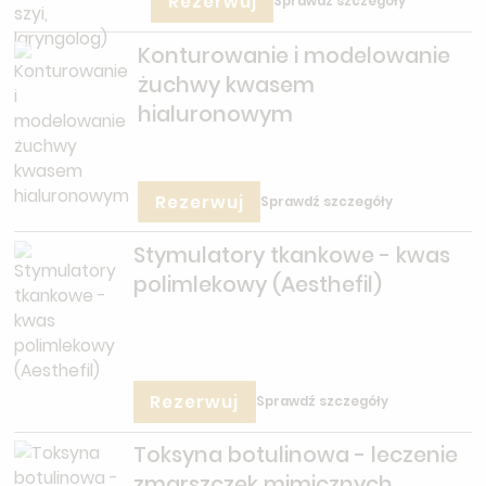
Rezerwuj
Sprawdź szczegóły
Konturowanie i modelowanie
żuchwy kwasem
hialuronowym
Rezerwuj
Sprawdź szczegóły
Stymulatory tkankowe - kwas
polimlekowy (Aesthefil)
Rezerwuj
Sprawdź szczegóły
Toksyna botulinowa - leczenie
zmarszczek mimicznych