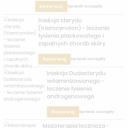
Rezerwuj
Sprawdź szczegóły
Iniekcja sterydu
(triamcynolon) - leczenie
łysienia plackowatego i
zapalnych chorób skóry
Rezerwuj
Sprawdź szczegóły
Iniekcja Dudasterydu
witaminizowanego -
leczenie łysienia
androgenowego
Rezerwuj
Sprawdź szczegóły
Mezoterapia lecznicza -