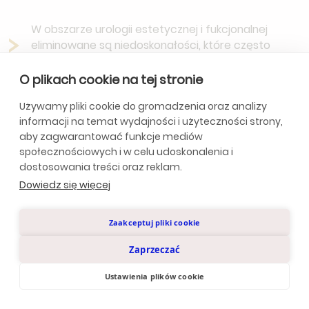
W obszarze urologii estetycznej i fukcjonalnej
eliminowane są niedoskonałości, które często
stanowią przyczynę kompleksów u mężczyzn.
O plikach cookie na tej stronie
Oferujemy m.in. zabiegi powiększania penisa,
wybielania okolic intymnych oraz odmładzania
Używamy pliki cookie do gromadzenia oraz analizy
moszny.
informacji na temat wydajności i użyteczności strony,
Głównym celem naszych specjalistów jest
aby zagwarantować funkcje mediów
zapewnienie mężczyznom komfortu, pewności
społecznościowych i w celu udoskonalenia i
siebie, zadowolenia z wyglądu prącia, a także
dostosowania treści oraz reklam.
poprawa jakości życia i satysfakcji z życia
Dowiedz się więcej
seksualnego.
Zaakceptuj pliki cookie
Zaprzeczać
Ustawienia plików cookie