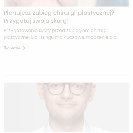
Planujesz zabieg chirurgii plastycznej?
Przygotuj swoją skórę!
Przygotowanie skóry przed zabiegiem chirurgii
plastycznej lub liftingu ma kluczowe znaczenie dla
efektu końcowego i szybszej rekonwalescencji.
Sprawdź
Odpowiednio dobrane zabiegi przedoperacyjne
poprawiają kondycję skóry, zwiększają produkcję
kolagenu i zmniejszają ryzyko powikłań.