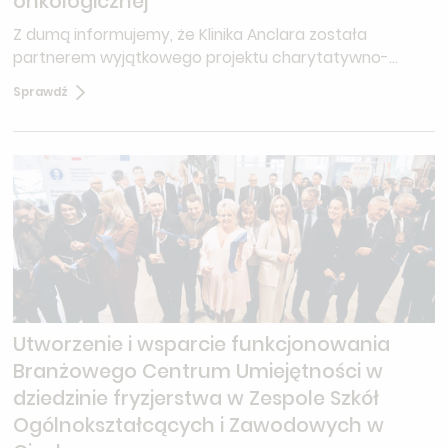
onkologicznej
Z dumą informujemy, że Klinika Anclara została
partnerem wyjątkowego projektu charytatywno-
artystycznego „Ciało Kobiety jako Najpiękniejsze
Sprawdź
Płótno”, którego celem jest wsparcie kobiet
zmagających się z chorobą nowotworową.
Utworzenie i wsparcie funkcjonowania
Branżowego Centrum Umiejętności w
dziedzinie fryzjerstwa w Zespole Szkół
Ogólnokształcących i Zawodowych w