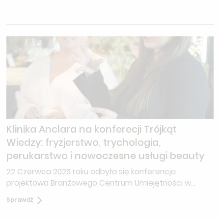
Klinika Anclara na konferecji Trójkąt
Wiedzy: fryzjerstwo, trychologia,
perukarstwo i nowoczesne usługi beauty
22 Czerwca 2026 roku odbyła się konferencja
projektowa Branżowego Centrum Umiejętności w
Ciechanowcu o nazwie "Trójkąt wiedzy".‍Trójkąt Wiedzy
Sprawdź
to inicjatywa, która w nowoczesny sposób redefiniuje
kierunki rozwoju branży włosów, łącząc świat