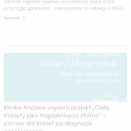
Zdrowa, napięta i pięknie rozświetlona skóra, która
przyciąga spojrzenia - zapraszamy na zabiegi w Klinice
Anclara. Podaruj sobie prawdziwe glow i zobacz
Sprawdź
spektakularne efekty dedykowanych procedur.
Klinika Anclara wspiera projekt „Ciało
Kobiety jako Najpiękniejsze Płótno” –
pomoc dla kobiet po diagnozie