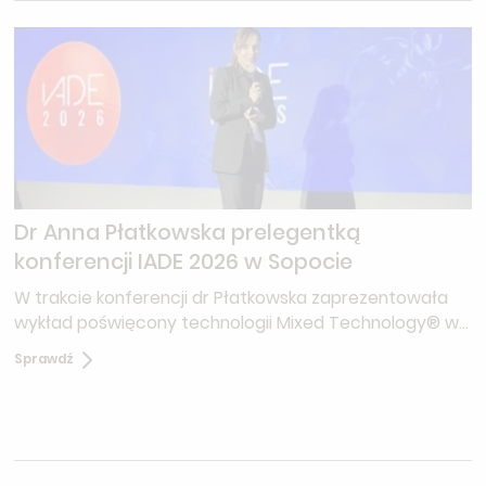
pacjentów z ryzykiem PIH (z odpowiednim
przygotowaniem i fotoprotekcją).
Dr Anna Płatkowska prelegentką
konferencji IADE 2026 w Sopocie
W trakcie konferencji dr Płatkowska zaprezentowała
wykład poświęcony technologii Mixed Technology® w
najnowszym laserze Quanta System — Youlaser Prime
Sprawdź
— urządzeniu, które w jednej kolumnie frakcyjnej łączy
dwie długości fali: ablacyjną wiązkę CO₂ 10 600 nm oraz
nieablacyjną wiązkę światłowodową 1550 nm.