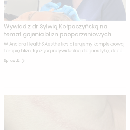
Wywiad z dr Sylwią Kołpaczyńską na
temat gojenia blizn pooparzeniowych.
W Anclara Health&Aesthetics oferujemy kompleksową
terapię blizn, łączącą indywidualną diagnostykę, dobór
odpowiednich metod leczenia i kompleksową opiekę z
Sprawdź
nowoczesnymi procedurami — laserową przebudową
blizn oraz iniekcjami steroidów i preparatów
wspomagających ich regenerację.