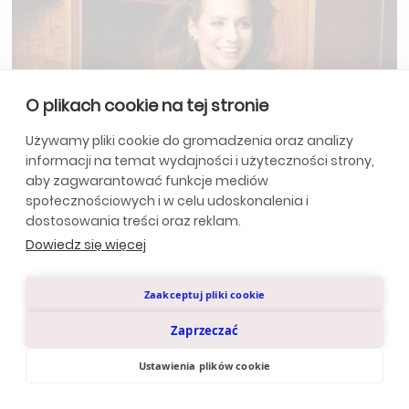
O plikach cookie na tej stronie
Używamy pliki cookie do gromadzenia oraz analizy
Dr Anna Płatkowska rozpoczęła
informacji na temat wydajności i użyteczności strony,
współpracę z APTOS Global !
aby zagwarantować funkcje mediów
społecznościowych i w celu udoskonalenia i
Dr Anna Płatkowska została doceniona za swoje
dostosowania treści oraz reklam.
osiągnięcia i dołączyła do renomowanego zespołu
Dowiedz się więcej
Aptos Global jako członek Scientific and Clinical
Sprawdź
Development Department.
Zaakceptuj pliki cookie
Zaprzeczać
Ustawienia plików cookie