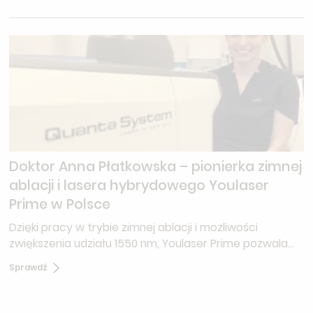
fryzjerstwa, trychologii, perukarstwa oraz medycyny.
Doktor Anna Płatkowska – pionierka zimnej
ablacji i lasera hybrydowego Youlaser
Prime w Polsce
Dzięki pracy w trybie zimnej ablacji i możliwości
zwiększenia udziału 1550 nm, Youlaser Prime pozwala
na:bardziej kontrolowane dostarczanie energii w
Sprawdź
wybranych fototypach skóry, indywidualne protokoły
dla skóry cienkiej, wrażliwej, z tendencją do
przebarwień, rozsądne planowanie zabiegów u