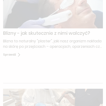
Blizny - jak skutecznie z nimi walczyć?
Blizna to naturalny "plaster", jaki nasz organizm nakłada
na skórę po przejściach – operacjach, oparzeniach czy
niefortunnych wypadkach. Choć proces gojenia jest
Sprawdź
fascynującym dowodem na regeneracyjne zdolności
ciała, finał nie zawsze nas satysfakcjonuje. Dla wielu
osób blizna to coś więcej niż defekt estetyczny; to
często dyskomfort, który czuć przy każdym ruchu.